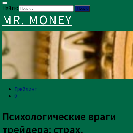
Найти:
MR. MONEY
Трейдинг
0
Психологические враги
трейдера: страх,