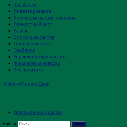
Заработок
Инвестирование
Кредитные карты, кредиты
Личностный рост
Разное
С помощью сайтов
Социальные сети
Трейдинг
Управление финансами
Финансовые новости
Что почитать
Канал на Яндекс Дзен
Уведомление о рисках
Найти: