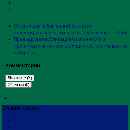
Следующая публикация
Результат
инвестирования 5-го месяца в Shareinstock: +3,96%
Предыдущая публикация
Особенности и
преимущества бинарных опционов по отношению
к Форексу
Комментарии:
ВКонтакте (
X
)
Обычные (0)
Добавить комментарий
Следите за нами:
Ваш адрес email не будет опубликован.
Обязательные
поля помечены
*