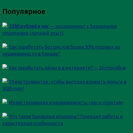
Комментарий
Популярное
2200 рублей в час
— эксперимент с бинарными
опционами (личный опыт)
Как заработать без рисков более 30% годовых на
недвижимости в Канаде?
Имя
*
Email
*
Как заработать деньги в интернете? — 16 способов
Сайт
19 инструментов, чтобы выгодно вложить деньги в
2020 году!
Сохранить моё имя, email и адрес сайта в этом
браузере для последующих моих комментариев.
Инвестирование в недвижимость: «за» и «против»
Что такое бинарные опционы? Принцип работы и
Current ye@r
*
характерные особенности