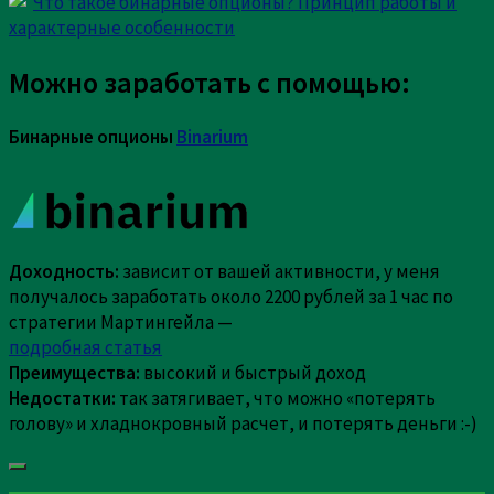
Что такое бинарные опционы? Принцип работы и
Current ye@r
*
характерные особенности
Можно заработать с помощью:
Бинарные опционы
Binarium
Доходность:
зависит от вашей активности, у меня
получалось заработать около 2200 рублей за 1 час по
стратегии Мартингейла —
подробная статья
Преимущества:
высокий и быстрый доход
Недостатки:
так затягивает, что можно «потерять
голову» и хладнокровный расчет, и потерять деньги :-)