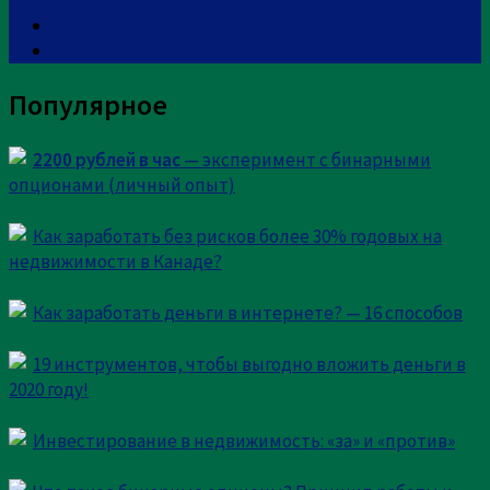
Ваш адрес email не будет опубликован.
Обязательные
поля помечены
*
Комментарий
Популярное
2200 рублей в час
— эксперимент с бинарными
опционами (личный опыт)
Как заработать без рисков более 30% годовых на
недвижимости в Канаде?
Имя
*
Email
*
Как заработать деньги в интернете? — 16 способов
Сайт
19 инструментов, чтобы выгодно вложить деньги в
2020 году!
Сохранить моё имя, email и адрес сайта в этом
браузере для последующих моих комментариев.
Инвестирование в недвижимость: «за» и «против»