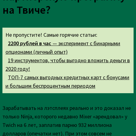
на Твиче?
Не пропустите! Самые горячие статьи:
2200 рублей в час
— эксперимент с бинарными
опционами (личный опыт)
19 инструментов, чтобы выгодно вложить деньги в
2020 году!
ТОП-7 самых выгодных кредитных карт с бонусами
и большим беспроцентным периодом
Зарабатывать на лэтсплеях реально и это доказал не
только Ninja, которого недавно Mixer «арендовал» у
Twich на 6 лет, заплатив парню 932 миллиона
долларов (опечатки нет). При этом совсем не