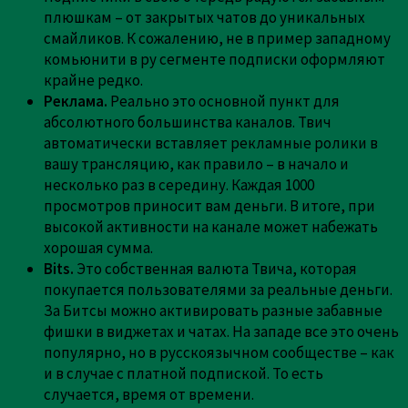
плюшкам – от закрытых чатов до уникальных
смайликов. К сожалению, не в пример западному
комьюнити в ру сегменте подписки оформляют
крайне редко.
Реклама.
Реально это основной пункт для
абсолютного большинства каналов. Твич
автоматически вставляет рекламные ролики в
вашу трансляцию, как правило – в начало и
несколько раз в середину. Каждая 1000
просмотров приносит вам деньги. В итоге, при
высокой активности на канале может набежать
хорошая сумма.
Bits
.
Это собственная валюта Твича, которая
покупается пользователями за реальные деньги.
За Битсы можно активировать разные забавные
фишки в виджетах и чатах. На западе все это очень
популярно, но в русскоязычном сообществе – как
и в случае с платной подпиской. То есть
случается, время от времени.