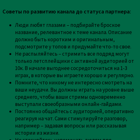
Советы по развитию канала до статуса партнера
:
Люди любят глазами – подбирайте броское
название, релевантное к теме канала. Описание
должно быть коротким и оригинальным,
подсмотрите у топов и придумайте что-то свое.
Не распыляйтесь – стримить все подряд могут
только летсплейщики с активной аудиторией от
10к. В начале выгоднее сосредоточиться на 1-3
играх, в которые вы играете хорошо и регулярно.
Помните, что никому не интересно смотреть на
ваши неудачи. Вы должны играть на уровне выше
среднего, чтобы ваши стримы одновременно
выступали своеобразными онлайн-гайдами.
Постоянно общайтесь с аудиторией, оперативно
реагируя на чат. Сами стимулируйте разговор,
например – задавая вопросы или рассказывая
истории из жизни.