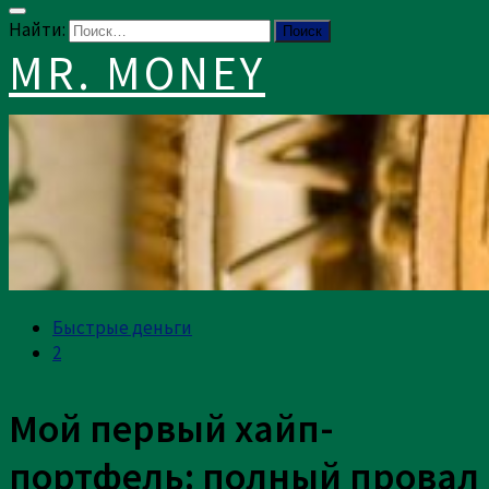
Найти:
MR. MONEY
Быстрые деньги
2
Мой первый хайп-
портфель: полный провал