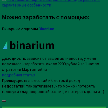
долгоиграющих не перекрывает убытки
характерные особенности
соскамившихся. Тут в прибыли админы и
рефоводы(лоховоды и т.д)
Можно заработать с помощью:
[
Ответить
]
Бинарные опционы
Binarium
Ответить
Добавить комментарий
Ваш адрес email не будет опубликован.
Обязательные
Доходность:
зависит от вашей активности, у меня
поля помечены
*
получалось заработать около 2200 рублей за 1 час по
Комментарий
стратегии Мартингейла —
подробная статья
Преимущества:
высокий и быстрый доход
Недостатки:
так затягивает, что можно «потерять
голову» и хладнокровный расчет, и потерять деньги :-)