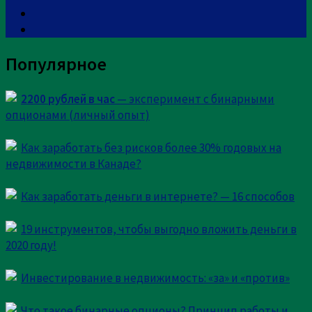
Комментарии
2
Пингбэки
0
Артем
:
Популярное
5 августа, 2016 в 05:18
Добрый день!
2200 рублей в час
— эксперимент с бинарными
Спасибо за Ваш опыт, но не могли бы Вы
опционами (личный опыт)
продолжить информировать по поводу Инсолт
ЛТД. Считаю это потенциальным проектом для
Как заработать без рисков более 30% годовых на
инвестирования, хотелось бы собрать как можно
недвижимости в Канаде?
больше информации о нем.
Как заработать деньги в интернете? — 16 способов
[
Ответить
]
Ответить
19 инструментов, чтобы выгодно вложить деньги в
Сержо
:
2020 году!
12 августа, 2016 в 18:12
Инвестирование в недвижимость: «за» и «против»
К сожалению, очеень не многие живут больше 1
круга а то и того меньше. И прибыль от
Что такое бинарные опционы? Принцип работы и