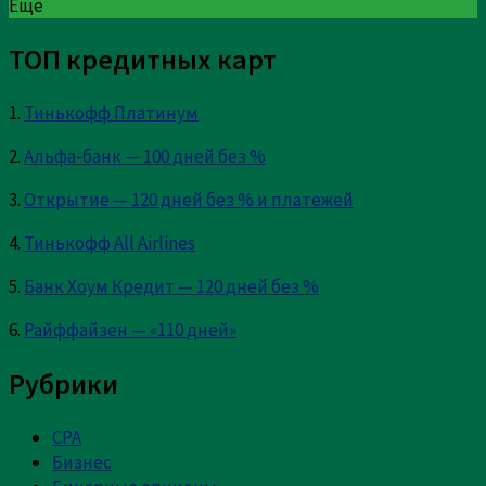
Ещё
Имя
*
Email
*
ТОП кредитных карт
Сайт
1.
Тинькофф Платинум
Сохранить моё имя, email и адрес сайта в этом
2.
Альфа-банк — 100 дней без %
браузере для последующих моих комментариев.
3.
Открытие — 120 дней без % и платежей
4.
Тинькофф All Airlines
Current ye@r
*
5.
Банк Хоум Кредит — 120 дней без %
6.
Райффайзен — «110 дней»
Рубрики
CPA
Бизнес